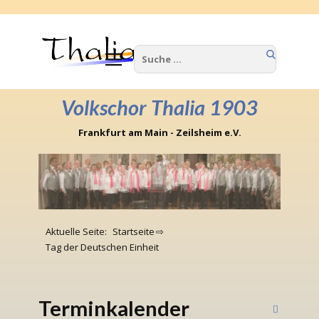
Home
Wir über uns
Volkschor Thalia 1903
Termine
Frankfurt am Main - Zeilsheim e.V.
Berichte
Kontakte
Impressum
Aktuelle Seite:
Startseite
⇨
Tag der Deutschen Einheit
Terminkalender