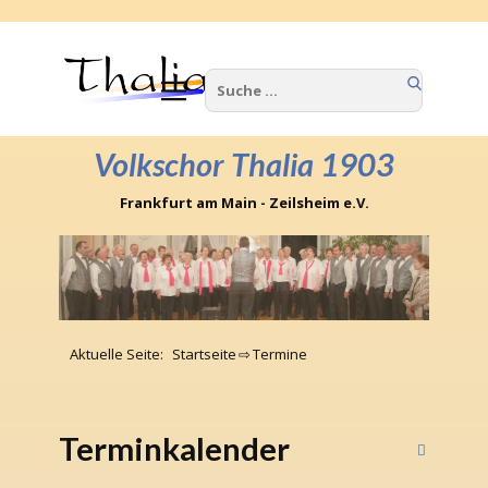
Home
Wir über uns
Volkschor Thalia 1903
Termine
Frankfurt am Main - Zeilsheim e.V.
Berichte
Kontakte
Impressum
Aktuelle Seite:
Startseite
⇨
Termine
Terminkalender