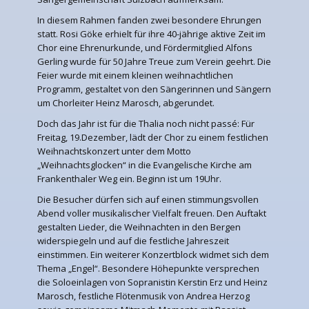
In diesem Rahmen fanden zwei besondere Ehrungen
statt. Rosi Göke erhielt für ihre 40-jährige aktive Zeit im
Chor eine Ehrenurkunde, und Fördermitglied Alfons
Gerling wurde für 50 Jahre Treue zum Verein geehrt. Die
Feier wurde mit einem kleinen weihnachtlichen
Programm, gestaltet von den Sängerinnen und Sängern
um Chorleiter Heinz Marosch, abgerundet.
Doch das Jahr ist für die Thalia noch nicht passé: Für
Freitag, 19.Dezember, lädt der Chor zu einem festlichen
Weihnachtskonzert unter dem Motto
„Weihnachtsglocken“ in die Evangelische Kirche am
Frankenthaler Weg ein. Beginn ist um 19Uhr.
Die Besucher dürfen sich auf einen stimmungsvollen
Abend voller musikalischer Vielfalt freuen. Den Auftakt
gestalten Lieder, die Weihnachten in den Bergen
widerspiegeln und auf die festliche Jahreszeit
einstimmen. Ein weiterer Konzertblock widmet sich dem
Thema „Engel“. Besondere Höhepunkte versprechen
die Soloeinlagen von Sopranistin Kerstin Erz und Heinz
Marosch, festliche Flötenmusik von Andrea Herzog