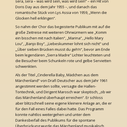
sera, sera – was wird sein, was wird sein“ – ein Hit von
Doris Day aus dem Jahr 1955 –, und danach das
romantische Stück von Lys Assia von 1959, „Wenn die
Glocken hell erklingen“.
So nahm der Chor das begeisterte Publikum mit auf die
große Zeitreise mit weiteren Ohrwürmern wie „Komm
ein bisschen mit nach Italien“, „Marina“, „Hello Mary
Lou“, „Banjo Boy“, „Liebeskummer lohnt sich nicht“ und
„,Über sieben Brücken musst du geh‘n“, bevor am Ende
beim legendären „Sierra Madre“ Lichter leuchteten und
die Besucher beim Schunkeln rote und gelbe Servietten
schwenkten.
Als der Titel „Cinderella Baby, Mädchen aus dem
Märchenland“ von Drafi Deutscher aus dem Jahr 1961
angestimmt werden sollte, versagte die Hallen-
Tontechnik, und Dirigent Marosch war skeptisch, „ob wir
das Märchenland überhaupt erreichen“. Er schloss
aber blitzschnell seine eigene kleinere Anlage an, die er
für den Fall eines Falles dabei hatte. Das Programm
konnte nahtlos weitergehen und unter dem
Dankesbeifall des Publikums für die spontane
Überbrückung wurde das Märchenland musikalisch