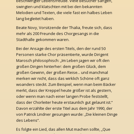
beschwingter Lebensfreude. Viele Besucher sangen,
swingten und klatschten mit bei den bekannten
Melodien und Texten, die viele fast ein halbes Leben
lang begleitet haben.
Beate Novy, Vorsitzende der Thalia, freute sich, dass
mehr als 200 Freunde des Chorgesangs in die
Stadthalle gekommen waren.
Bei der Ansage des ersten Titels, den der rund 50
Personen starke Chor präsentierte, wurde Dirigent
Marosch philosophisch: „Im Leben jagen wir oft den
großen Dingen hinterher: dem großen Glück, dem
großen Gewinn, der großen Reise... und manchmal
merken wir nicht, dass das wirklich Schöne oft ganz
woanders steckt. Zum Beispiel, wenn man beim Bäcker
merkt, dass der Kreppel heute größer ist als gestern,
oder wenn man nach einer langen Probe feststellt,
dass der Chorleiter heute erstaunlich gut gelaunt ist.“
Davon erzählte der erste Titel aus dem Jahr 1990, der
von Patrick Lindner gesungen wurde: „Die kleinen Dinge
des Lebens“.
Es folgte ein Lied, das allen Mut machen sollte, „Que