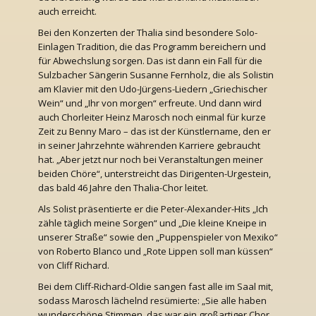
auch erreicht.
Bei den Konzerten der Thalia sind besondere Solo-
Einlagen Tradition, die das Programm bereichern und
für Abwechslung sorgen. Das ist dann ein Fall für die
Sulzbacher Sängerin Susanne Fernholz, die als Solistin
am Klavier mit den Udo-Jürgens-Liedern „Griechischer
Wein“ und „Ihr von morgen“ erfreute. Und dann wird
auch Chorleiter Heinz Marosch noch einmal für kurze
Zeit zu Benny Maro – das ist der Künstlername, den er
in seiner Jahrzehnte währenden Karriere gebraucht
hat. „Aber jetzt nur noch bei Veranstaltungen meiner
beiden Chöre“, unterstreicht das Dirigenten-Urgestein,
das bald 46 Jahre den Thalia-Chor leitet.
Als Solist präsentierte er die Peter-Alexander-Hits „Ich
zähle täglich meine Sorgen“ und „Die kleine Kneipe in
unserer Straße“ sowie den „Puppenspieler von Mexiko“
von Roberto Blanco und „Rote Lippen soll man küssen“
von Cliff Richard.
Bei dem Cliff-Richard-Oldie sangen fast alle im Saal mit,
sodass Marosch lächelnd resümierte: „Sie alle haben
wunderschöne Stimmen, das war ein großartiger Chor.