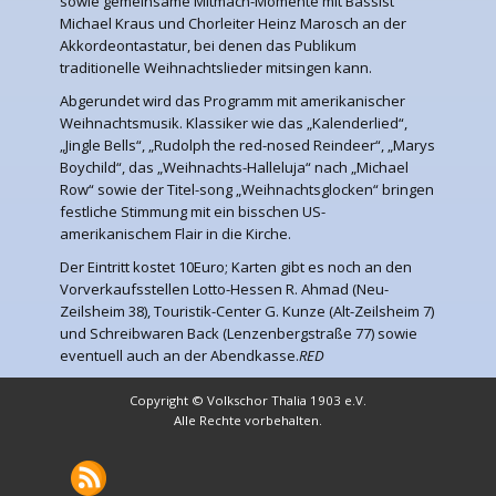
sowie gemeinsame Mitmach-Momente mit Bassist
Michael Kraus und Chorleiter Heinz Marosch an der
Akkordeontastatur, bei denen das Publikum
traditionelle Weihnachtslieder mitsingen kann.
Abgerundet wird das Programm mit amerikanischer
Weihnachtsmusik. Klassiker wie das „Kalenderlied“,
„Jingle Bells“, „Rudolph the red-nosed Reindeer“, „Marys
Boychild“, das „Weihnachts-Halleluja“ nach „Michael
Row“ sowie der Titel-song „Weihnachtsglocken“ bringen
festliche Stimmung mit ein bisschen US-
amerikanischem Flair in die Kirche.
Der Eintritt kostet 10Euro; Karten gibt es noch an den
Vorverkaufsstellen Lotto-Hessen R. Ahmad (Neu-
Zeilsheim 38), Touristik-Center G. Kunze (Alt-Zeilsheim 7)
und Schreibwaren Back (Lenzenbergstraße 77) sowie
eventuell auch an der Abendkasse.
RED
Copyright © Volkschor Thalia 1903 e.V.
Alle Rechte vorbehalten.