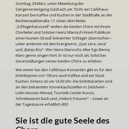
Sonntag, 29.März, unter Mitwirkung der
Sängervereinigung Sulzbach um 15Uhr ein Caféhaus-
Konzert bei Kaffee und Kuchen in der Stadthalle an der
Bechtenwaldstraße 17. Unter dem Motto
„Schlagerkarussell“ wollen die beiden Chöre mit ihrem
Chorleiter und Solisten Heinz Marosch ihrem Publikum
einen bunten Strauß bekannter Schlager überreichen –
unter anderem mit den Evergreens „Que sera, sera“
und „Banjo Boy“. Wer Heinz Maroschs Alter Ego Benny
Maro gerne singen hört: Er ist nur noch als Solist bei
Veranstaltungen seiner beiden Chöre zu erleben.
Wie immer bei den Caféhaus-Konzerten gibt es für den
Eintrittspreis von 15Euro auch Kaffee und ein Stück
Kuchen. Einlass ist um 14.30 Uhr. Die Eintrittskarten sind
an den bekannten Vorverkaufsstellen in Zeilsheim –
Lotto-Hessen Ahmad, Touristik-Center Kunze,
Schreibwaren Back und „Heike‘s Frisuren“ – sowie an
der Tageskasse erhältlich.
RED
Sie ist die gute Seele des