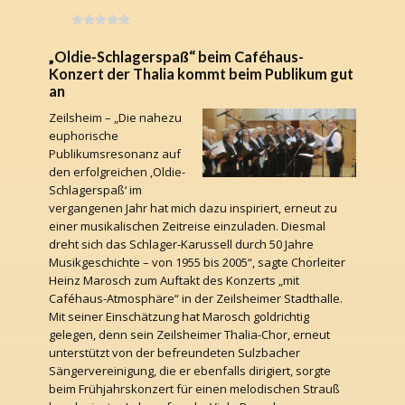
„Oldie-Schlagerspaß“ beim Caféhaus-
Konzert der Thalia kommt beim Publikum gut
an
Zeilsheim – „Die nahezu
euphorische
Publikumsresonanz auf
den erfolgreichen ,Oldie-
Schlagerspaß‘ im
vergangenen Jahr hat mich dazu inspiriert, erneut zu
einer musikalischen Zeitreise einzuladen. Diesmal
dreht sich das Schlager-Karussell durch 50 Jahre
Musikgeschichte – von 1955 bis 2005“, sagte Chorleiter
Heinz Marosch zum Auftakt des Konzerts „mit
Caféhaus-Atmosphäre“ in der Zeilsheimer Stadthalle.
Mit seiner Einschätzung hat Marosch goldrichtig
gelegen, denn sein Zeilsheimer Thalia-Chor, erneut
unterstützt von der befreundeten Sulzbacher
Sängervereinigung, die er ebenfalls dirigiert, sorgte
beim Frühjahrskonzert für einen melodischen Strauß