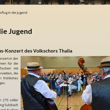
sflug in die Jugend
die Jugend
s-Konzert des Volkschors Thalia
nzert in der
men für die
Tischen mit
vietten, die
n fröhliches
agen.
 (77) voller
ung Sulzbach
e und Kuchen