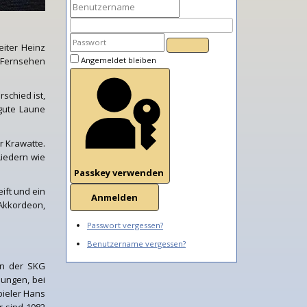
iter Heinz
 Fernsehen
Angemeldet bleiben
schied ist,
gute Laune
r Krawatte.
Liedern wie
Passkey verwenden
ift und ein
Anmelden
 Akkordeon,
Passwort vergessen?
Benutzername vergessen?
 in der SKG
sungen, bei
pieler Hans