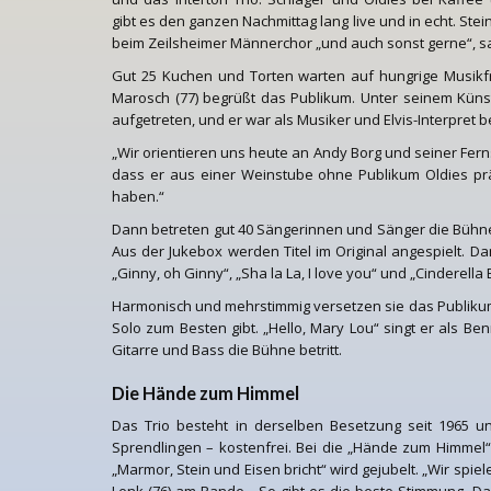
gibt es den ganzen Nachmittag lang live und in echt. Stein
beim Zeilsheimer Männerchor „und auch sonst gerne“, sa
Gut 25 Kuchen und Torten warten auf hungrige Musikfr
Marosch (77) begrüßt das Publikum. Unter seinem Küns
aufgetreten, und er war als Musiker und Elvis-Interpret 
„Wir orientieren uns heute an Andy Borg und seiner Fer
dass er aus einer Weinstube ohne Publikum Oldies pr
haben.“
Dann betreten gut 40 Sängerinnen und Sänger die Bühne,
Aus der Jukebox werden Titel im Original angespielt. D
„Ginny, oh Ginny“, „Sha la La, I love you“ und „Cinderella
Harmonisch und mehrstimmig versetzen sie das Publikum i
Solo zum Besten gibt. „Hello, Mary Lou“ singt er als Be
Gitarre und Bass die Bühne betritt.
Die Hände zum Himmel
Das Trio besteht in derselben Besetzung seit 1965 und
Sprendlingen – kostenfrei. Bei die „Hände zum Himmel“ 
„Marmor, Stein und Eisen bricht“ wird gejubelt. „Wir spi