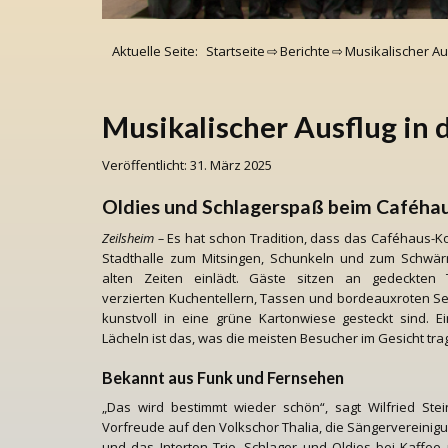
Aktuelle Seite:
Startseite
⇨
Berichte
⇨
Musikalischer Au
Musikalischer Ausflug in 
Veröffentlicht: 31. März 2025
Oldies und Schlagerspaß beim Caféhau
Zeilsheim –
Es hat schon Tradition, dass das Caféhaus-Ko
Stadthalle zum Mitsingen, Schunkeln und zum Schwär
alten Zeiten einlädt. Gäste sitzen an gedeckten 
verzierten Kuchentellern, Tassen und bordeauxroten Ser
kunstvoll in eine grüne Kartonwiese gesteckt sind. Ei
Lächeln ist das, was die meisten Besucher im Gesicht tr
Bekannt aus Funk und Fernsehen
„Das wird bestimmt wieder schön“, sagt Wilfried Stein
Vorfreude auf den Volkschor Thalia, die Sängervereinig
und das Interton Trio. Schlager und Oldies bei Kaffe