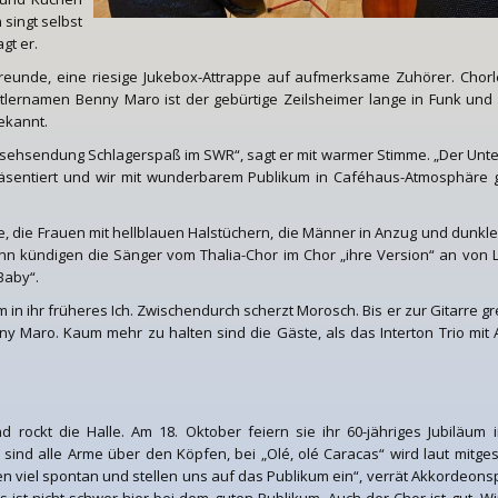
 singt selbst
gt er.
eunde, eine riesige Jukebox-Attrappe auf aufmerksame Zuhörer. Chorle
tlernamen Benny Maro ist der gebürtige Zeilsheimer lange in Funk und
bekannt.
nsehsendung Schlagerspaß im SWR“, sagt er mit warmer Stimme. „Der Unter
äsentiert und wir mit wunderbarem Publikum in Caféhaus-Atmosphäre 
 die Frauen mit hellblauen Halstüchern, die Männer in Anzug und dunkle
ann kündigen die Sänger vom Thalia-Chor im Chor „ihre Version“ an von 
 Baby“.
n ihr früheres Ich. Zwischendurch scherzt Morosch. Bis er zur Gitarre gre
nny Maro. Kaum mehr zu halten sind die Gäste, als das Interton Trio mit
 rockt die Halle. Am 18. Oktober feiern sie ihr 60-jähriges Jubiläum
sind alle Arme über den Köpfen, bei „Olé, olé Caracas“ wird laut mitge
elen viel spontan und stellen uns auf das Publikum ein“, verrät Akkordeons