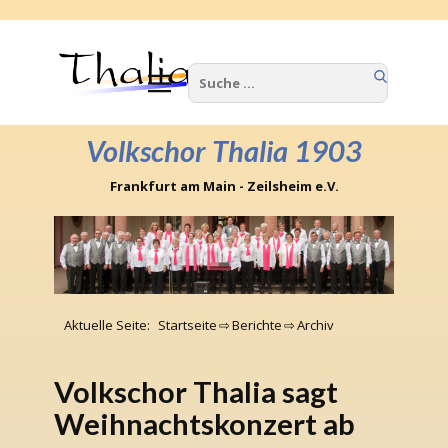
Home
Wir über uns
Volkschor Thalia 1903
Termine
Frankfurt am Main - Zeilsheim e.V.
Berichte
Kontakte
Impressum
Aktuelle Seite:
Startseite
⇨
Berichte
⇨
Archiv
Volkschor Thalia sagt
Weihnachtskonzert ab